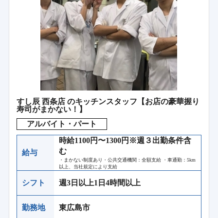
すし辰 西条店 のキッチンスタッフ【お店の豪華握り
寿司がまかない！】
アルバイト・パート
時給1100円〜1300円※週３出勤条件含
む
給与
・まかない制度あり・公共交通機関：全額支給 ・車通勤：5km
以上、当社規定により支給
シフト
週3日以上1日4時間以上
勤務地
東広島市