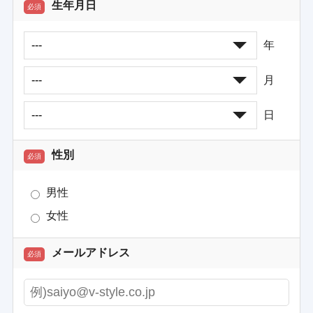
生年月日
必須
年
月
日
性別
必須
男性
女性
メールアドレス
必須