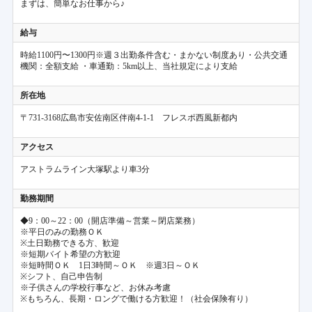
まずは、簡単なお仕事から♪
給与
時給1100円〜1300円※週３出勤条件含む
・まかない制度あり・公共交通
機関：全額支給 ・車通勤：5km以上、当社規定により支給
所在地
〒731-3168広島市安佐南区伴南4-1-1 フレスポ西風新都内
アクセス
アストラムライン大塚駅より車3分
勤務期間
◆9：00～22：00（開店準備～営業～閉店業務）
※平日のみの勤務ＯＫ
※土日勤務できる方、歓迎
※短期バイト希望の方歓迎
※短時間ＯＫ 1日3時間～ＯＫ ※週3日～ＯＫ
※シフト、自己申告制
※子供さんの学校行事など、お休み考慮
※もちろん、長期・ロングで働ける方歓迎！（社会保険有り）