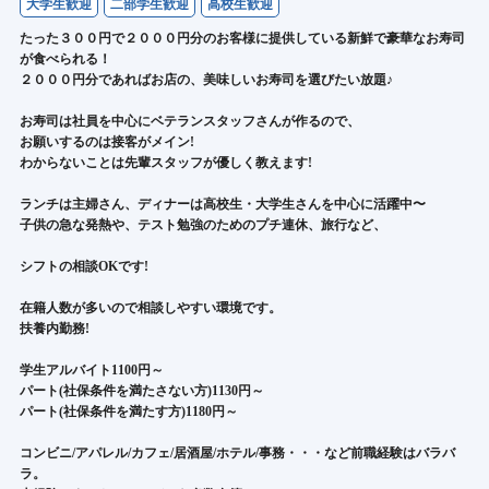
大学生歓迎
二部学生歓迎
高校生歓迎
たった３００円で２０００円分のお客様に提供している新鮮で豪華なお寿司
が食べられる！
２０００円分であればお店の、美味しいお寿司を選びたい放題♪
お寿司は社員を中心にベテランスタッフさんが作るので、
お願いするのは接客がメイン!
わからないことは先輩スタッフが優しく教えます!
ランチは主婦さん、ディナーは高校生・大学生さんを中心に活躍中〜
子供の急な発熱や、テスト勉強のためのプチ連休、旅行など、
シフトの相談OKです!
在籍人数が多いので相談しやすい環境です。
扶養内勤務!
学生アルバイト1100円～
パート(社保条件を満たさない方)1130円～
パート(社保条件を満たす方)1180円～
コンビニ/アパレル/カフェ/居酒屋/ホテル/事務・・・など前職経験はバラバ
ラ。