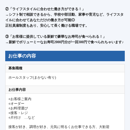
②「ライフスタイルに合わせた働き方ができる！」
→シフト制で相談できるから、学校や部活動、家事や育児など、ライフスタ
イルに合わせてあなただけの働き方が可能◎
正社員雇制度もあり、安心して長く働ける職場です。
③「お客様に提供している新鮮で豪華なお寿司が食べられる！」
→新鮮でボリューミーなお寿司2000円分が一回300円で食べられちゃいます♪
お仕事の内容
募集職種
ホールスタッフ(まかない有り)
お仕事内容
○お客様ご案内
○オーダー
○お料理運び
○接客・レジ
○片付け …など
接客が好き、調理が好き、元気に明るくお仕事できる方、大歓迎