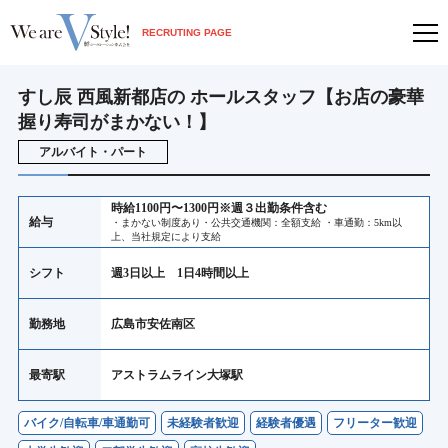
RECRUTING PAGE
すし辰 西風新都店の ホールスタッフ【お店の豪華
握り寿司がまかない！】
アルバイト・パート
時給1100円〜1300円※週３出勤条件含む
給与
・まかない制度あり・公共交通機関：全額支給 ・車通勤：5km以
上、当社規定により支給
シフト
週3日以上 1日4時間以上
勤務地
広島市安佐南区
最寄駅
アストラムライン大塚駅
バイク/自転車/車通勤可
未経験者歓迎
経験者優遇
フリーター歓迎