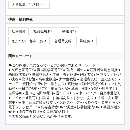
大量募集（10名以上）
待遇・福利厚生
社保完備
社員登用あり
制服貸与
まかない（食事）あり
交通費支給
昇給あり
関連キーワード
◆この職種が気になっている方が興味のあるキーワード
● 友達と応募OK● 職場見学応募OK● 面接一回のみ● 応募者全員と面接 ●
未経験者歓迎● 無資格歓迎● 主婦（夫）歓迎● 経験者歓迎● ブランク歓迎
● 扶養内勤務歓迎● 高校生歓迎● 大学生歓迎 ● 交通費支給（規定あり）●
土・日・祝日給与UP● 社内割引あり● 高時給 ● 短時間勤務OK● シフト制
勤務● 平日のみOK● 時間・曜日応相談● 単発・短期● 家庭や用事でお休
み調節可● 選べる時間や曜日● 週３日～OK ● 車・バイク・自動車通勤可
● マイカー通勤可● 駐車場、駐輪場あり● まかないあり ● 主婦（夫）活
躍中● 家事・育児経験が役立つ● 休憩スペースやお昼を食べる場所あり●
電子レンジ使用OK● お弁当持参OKな風土● 扶養控除内OK ● 英語が活か
せる ● 創業70年以上● 従業員500人以上
※弊社の職業と関係ないものを含みます。