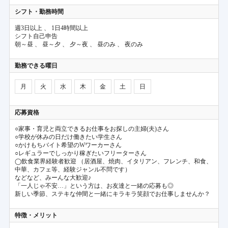
シフト・勤務時間
週3日以上 、 1日4時間以上
シフト自己申告
朝～昼 、 昼～夕 、 夕～夜 、 昼のみ 、 夜のみ
勤務できる曜日
月
火
水
木
金
土
日
応募資格
○家事・育児と両立できるお仕事をお探しの主婦(夫)さん
○学校が休みの日だけ働きたい学生さん
○かけもちバイト希望のWワーカーさん
○レギュラーでしっかり稼ぎたいフリーターさん
◯飲食業界経験者歓迎 （居酒屋、焼肉、イタリアン、フレンチ、和食、
中華、カフェ等、経験ジャンル不問です）
などなど、みーんな大歓迎♪
「一人じゃ不安…」という方は、お友達と一緒の応募も◎
新しい季節、ステキな仲間と一緒にキラキラ笑顔でお仕事しませんか？
特徴・メリット