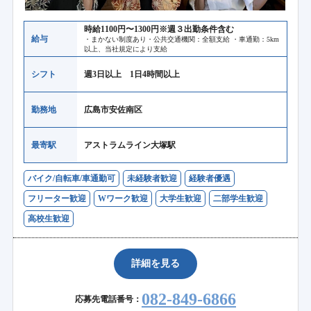
時給1100円〜1300円※週３出勤条件含む
給与
・まかない制度あり・公共交通機関：全額支給 ・車通勤：5km
以上、当社規定により支給
シフト
週3日以上 1日4時間以上
勤務地
広島市安佐南区
最寄駅
アストラムライン大塚駅
バイク/自転車/車通勤可
未経験者歓迎
経験者優遇
フリーター歓迎
Wワーク歓迎
大学生歓迎
二部学生歓迎
高校生歓迎
詳細を見る
082-849-6866
応募先電話番号：