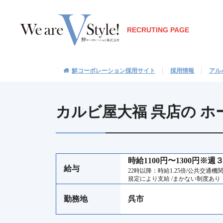
RECRUTING PAGE
鮮コーポレーション採用サイト
採用情報
アル
カルビ屋大福 呉店の 
時給1100円〜1300円※
給与
22時以降：時給1.25倍/公共交通
規定により支給 /まかない制度あり
勤務地
呉市