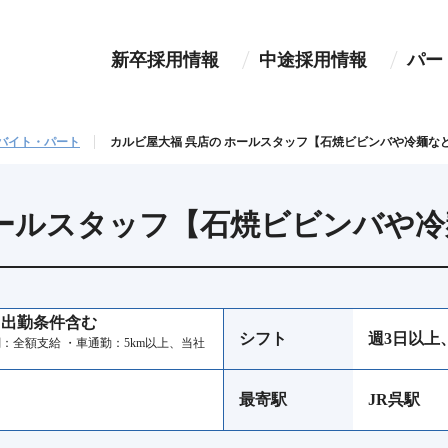
新卒採用情報
中途採用情報
パー
バイト・パート
カルビ屋大福 呉店の ホールスタッフ【石焼ビビンバや冷麺な
ホールスタッフ【石焼ビビンバや
週３出勤条件含む
シフト
週3日以上
機関：全額支給 ・車通勤：5km以上、当社
最寄駅
JR呉駅