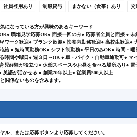
社員登用あり
制服貸与
まかない（食事）あり
交
気になっている方が興味のあるキーワード
OK● 職場見学応募OK● 面接一回のみ● 応募者全員と面接 ● 
 Wワーク歓迎● ブランク歓迎● 扶養内勤務歓迎● 高校生歓迎● 
時給 ● 短時間勤務OK● シフト制勤務● 平日のみOK● 時間・
べる時間や曜日● 週３日～OK ● 車・バイク・自動車通勤可● マ
・育児経験が役立つ● 休憩スペースやお昼を食べる場所あり● 電子
● 英語が活かせる ● 創業70年以上● 従業員500人以上
と関係ないものを含みます。
ヤル、または応募ボタンより応募してください。