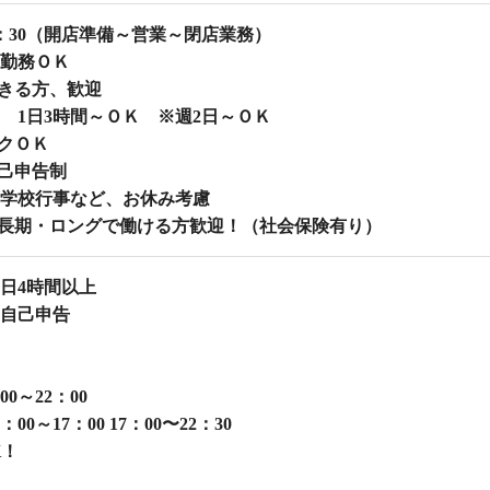
22：30（開店準備～営業～閉店業務）
勤務ＯＫ
きる方、歓迎
 1日3時間～ＯＫ ※週2日～ＯＫ
クＯＫ
己申告制
学校行事など、お休み考慮
長期・ロングで働ける方歓迎！（社会保険有り）
1日4時間以上
自己申告
0～22：00
00～17：00 17：00〜22：30
K！