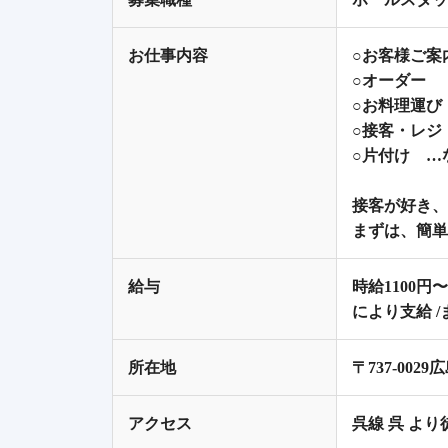
お仕事内容
○お客様ご案
○オーダー
○お料理運び
○接客・レジ
○片付け …
接客が好き、
まずは、簡単
給与
時給1100円
により支給 
所在地
〒737-002
アクセス
呉線 呉 より