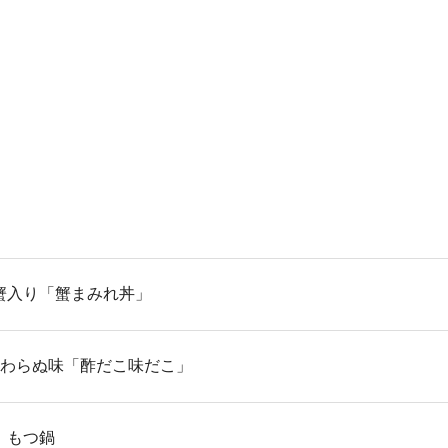
い蟹入り「蟹まみれ丼」
と変わらぬ味「酢だこ味だこ」
鍋、もつ鍋