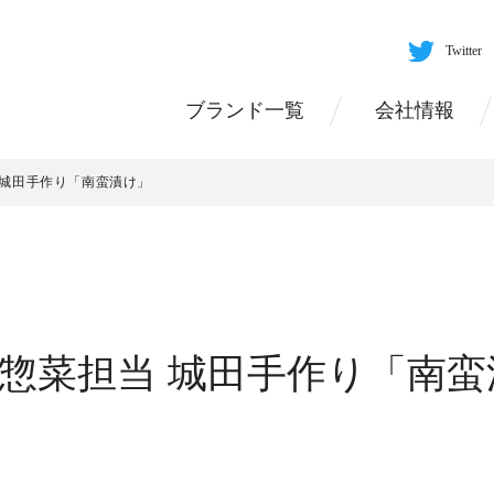
Twitter
ブランド一覧
会社情報
当 城田手作り「南蛮漬け」
日 惣菜担当 城田手作り「南