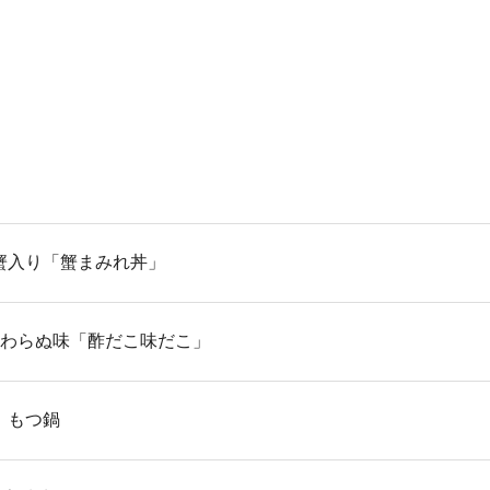
い蟹入り「蟹まみれ丼」
と変わらぬ味「酢だこ味だこ」
鍋、もつ鍋